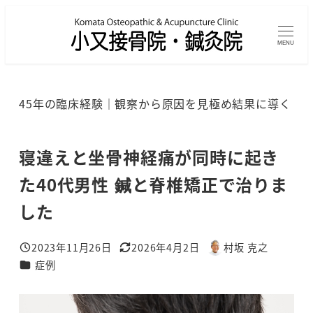
メ
イ
MENU
ン
コ
ン
45年の臨床経験｜観察から原因を見極め結果に導く
テ
ン
ツ
寝違えと坐骨神経痛が同時に起き
へ
た40代男性 鍼と脊椎矯正で治りま
移
した
動
2023年11月26日
2026年4月2日
村坂 克之
投稿日
更新日
著
カテゴリー
症例
者