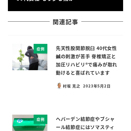
関連記事
先天性股関節脱臼 40代女性
症例
鍼の刺激が苦手 脊椎矯正と
加圧リハビリ®で痛みが取れ
動けると喜ばれています
村坂 克之
2023年5月2日
投稿日
ヘバーデン結節症やブシャ
症例
ール結節症にはソマスティ