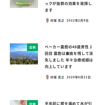
ックが抜群の効果を発揮し
ます
村坂 克之
2022年2月9日
投稿日
ベーカー嚢胞の48歳男性 2
症例
回目 嚢胞は瘢痕を残して消
失しました 年々治療成績は
向上しています
村坂 克之
2020年6月21日
投稿日
半年前に膝を痛めて水が引
症例