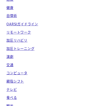
健康
自彊術
OARSIガイドライン
リモートワーク
加圧リハビリ
加圧トレーニング
演劇
交通
コンピュータ
親指シフト
テレビ
食べる
観光