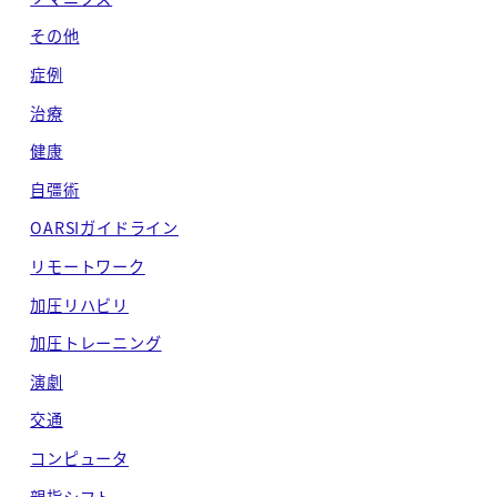
ブ
その他
症例
治療
健康
自彊術
OARSIガイドライン
リモートワーク
加圧リハビリ
加圧トレーニング
演劇
交通
コンピュータ
親指シフト