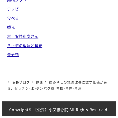
テレビ
食べる
観光
村上宥快和尚さん
八正道の理解と具現
未分類
院長ブログ
健康
痛みやしびれの改善に試す価値があ
る、ゼラチン･水･タンパク質･体操･禁煙･禁酒
Copyright© 【公式】小又接骨院 All Rights Reserved.