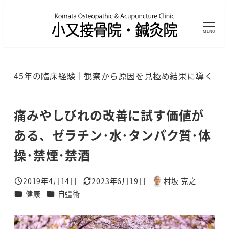
メ
イ
MENU
ン
コ
ン
45年の臨床経験｜観察から原因を見極め結果に導く
テ
ン
ツ
痛みやしびれの改善に試す価値が
へ
ある、ゼラチン･水･タンパク質･体
移
操･禁煙･禁酒
動
2019年4月14日
2023年6月19日
村坂 克之
投稿日
更新日
著
カテゴリー
カテゴリー
健康
自彊術
者