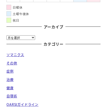
日曜休
土曜午後休
祝日
アーカイブ
ア
ー
カテゴリー
カ
ソマニクス
イ
ブ
その他
症例
治療
健康
自彊術
OARSIガイドライン