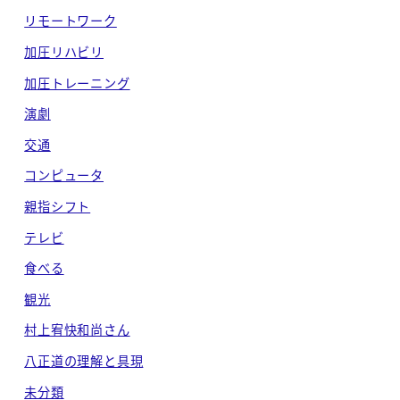
リモートワーク
加圧リハビリ
加圧トレーニング
演劇
交通
コンピュータ
親指シフト
テレビ
食べる
観光
村上宥快和尚さん
八正道の理解と具現
未分類