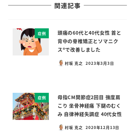
関連記事
頭痛の60代と40代女性 首と
症例
背中の脊椎矯正とソマニク
ス®で改善しました
村坂 克之
2023年3月3日
投稿日
母指CM関節症2回目 強度肩
症例
こり 坐骨神経痛 下腿のむく
み 自律神経失調症 40代女性
村坂 克之
2020年12月13日
投稿日