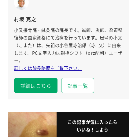
村坂 克之
小又接骨院・鍼灸院の院長です。鍼師、灸師、柔道整
復師の国家資格にて治療を行っています。屋号の小又
（こまた）は、先祖の小谷屋亦治郎（亦=又）に由来
します。PC文字入力は親指シフト（orz配列）ユーザ
ー。
詳しくは院長略歴をご覧下さい。
詳細はこちら
記事一覧
この記事が気に入ったら
いいね！しよう