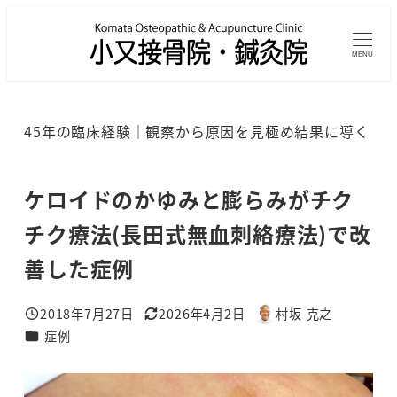
メ
イ
MENU
ン
コ
ン
45年の臨床経験｜観察から原因を見極め結果に導く
テ
ン
ツ
ケロイドのかゆみと膨らみがチク
へ
チク療法(長田式無血刺絡療法)で改
移
善した症例
動
2018年7月27日
2026年4月2日
村坂 克之
投稿日
更新日
著
カテゴリー
症例
者