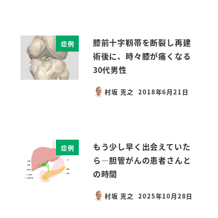
膝前十字靱帯を断裂し再建
症例
術後に、時々膝が痛くなる
30代男性
村坂 克之
2018年6月21日
投稿日
もう少し早く出会えていた
症例
ら―胆管がんの患者さんと
の時間
村坂 克之
2025年10月28日
投稿日