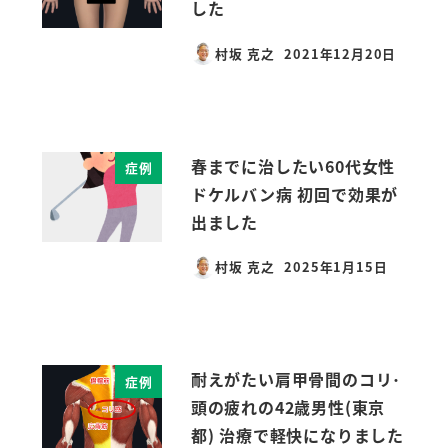
した
村坂 克之
2021年12月20日
投稿日
春までに治したい60代女性
症例
ドケルバン病 初回で効果が
出ました
村坂 克之
2025年1月15日
投稿日
耐えがたい肩甲骨間のコリ･
症例
頭の疲れの42歳男性(東京
都) 治療で軽快になりました