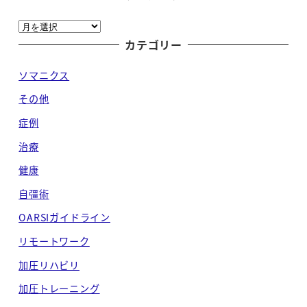
ア
ー
カテゴリー
カ
ソマニクス
イ
ブ
その他
症例
治療
健康
自彊術
OARSIガイドライン
リモートワーク
加圧リハビリ
加圧トレーニング