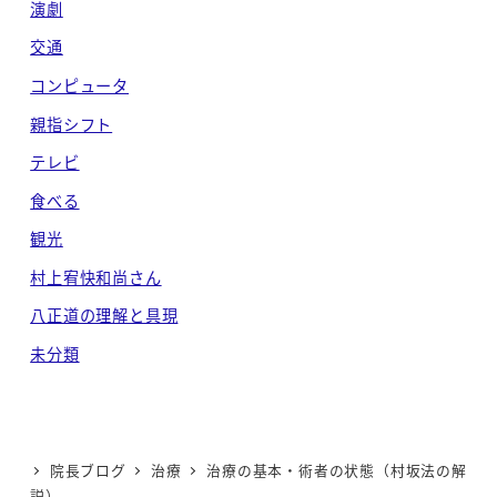
演劇
交通
コンピュータ
親指シフト
テレビ
食べる
観光
村上宥快和尚さん
八正道の理解と具現
未分類
院長ブログ
治療
治療の基本・術者の状態（村坂法の解
説）