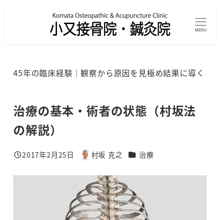
メ
イ
MENU
ン
コ
ン
45年の臨床経験｜観察から原因を見極め結果に導く
テ
ン
ツ
治療の基本・術者の状態（村坂法
へ
の解説）
移
動
カテゴリー
2017年2月25日
村坂 克之
治療
投稿日
著
者