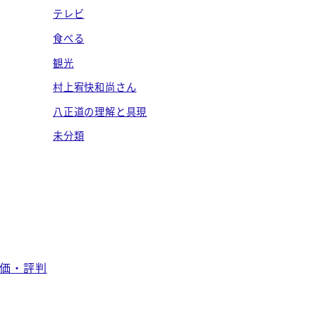
テレビ
食べる
観光
村上宥快和尚さん
八正道の理解と具現
未分類
ー評価・評判