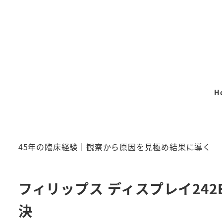
メ
イ
ン
コ
ン
テ
H
ン
ツ
へ
移
45年の臨床経験｜観察から原因を見極め結果に導く
動
フィリップス ディスプレイ242
決