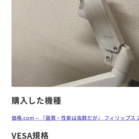
購入した機種
価格.com – 『画質・性能は抜群だが』 フィリップス 24
VESA規格