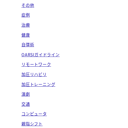
ブ
その他
症例
治療
健康
自彊術
OARSIガイドライン
リモートワーク
加圧リハビリ
加圧トレーニング
演劇
交通
コンピュータ
親指シフト