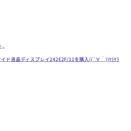
た。
イド液晶ディスプレイ242E2F/11を購入((´∀｀))ｹﾗｹﾗ