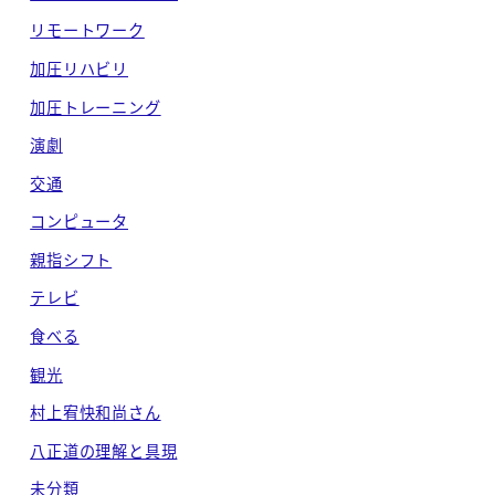
リモートワーク
加圧リハビリ
加圧トレーニング
演劇
交通
コンピュータ
親指シフト
テレビ
食べる
観光
村上宥快和尚さん
八正道の理解と具現
未分類