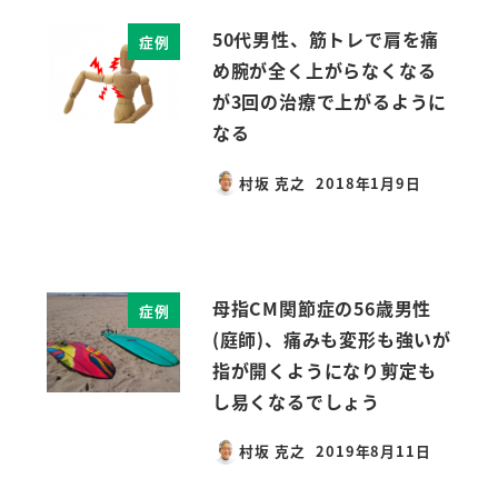
50代男性、筋トレで肩を痛
症例
め腕が全く上がらなくなる
が3回の治療で上がるように
なる
村坂 克之
2018年1月9日
投稿日
母指CM関節症の56歳男性
症例
(庭師)、痛みも変形も強いが
指が開くようになり剪定も
し易くなるでしょう
村坂 克之
2019年8月11日
投稿日