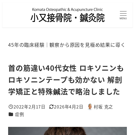
メ
イ
MENU
ン
コ
ン
45年の臨床経験｜観察から原因を見極め結果に導く
テ
ン
ツ
首の筋違い40代女性 ロキソニンも
へ
ロキソニンテープも効かない 解剖
移
学矯正と特殊鍼法で略治しました
動
2022年2月17日
2026年4月2日
村坂 克之
投稿日
更新日
著
カテゴリー
症例
者