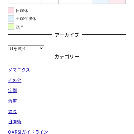
日曜休
土曜午後休
祝日
アーカイブ
ア
ー
カテゴリー
カ
ソマニクス
イ
ブ
その他
症例
治療
健康
自彊術
OARSIガイドライン