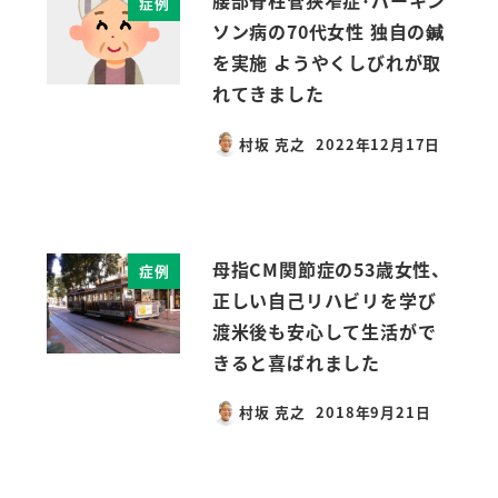
腰部脊柱管狭窄症･パーキン
症例
ソン病の70代女性 独自の鍼
を実施 ようやくしびれが取
れてきました
村坂 克之
2022年12月17日
投稿日
母指CM関節症の53歳女性、
症例
正しい自己リハビリを学び
渡米後も安心して生活がで
きると喜ばれました
村坂 克之
2018年9月21日
投稿日