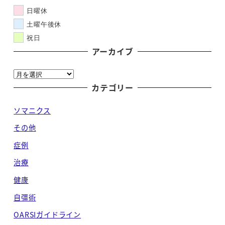
日曜休
土曜午後休
祝日
アーカイブ
ア
ー
カテゴリー
カ
ソマニクス
イ
ブ
その他
症例
治療
健康
自彊術
OARSIガイドライン