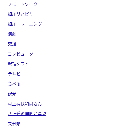
リモートワーク
加圧リハビリ
加圧トレーニング
演劇
交通
コンピュータ
親指シフト
テレビ
食べる
観光
村上宥快和尚さん
八正道の理解と具現
未分類