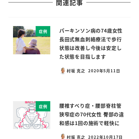
関連記事
パーキンソン病の74歳女性
症例
長田式無血刺絡療法で歩行
状態は改善し今後は安定し
た状態を目指します
村坂 克之
2020年5月11日
投稿日
腰椎すべり症・腰部脊柱管
症例
狭窄症の70代女性 臀部の違
和感は1回の施術で軽快に
村坂 克之
2022年10月17日