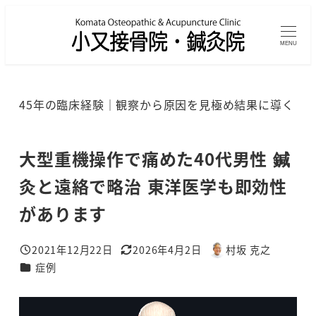
メ
イ
MENU
ン
コ
ン
45年の臨床経験｜観察から原因を見極め結果に導く
テ
ン
ツ
大型重機操作で痛めた40代男性 鍼
へ
灸と遠絡で略治 東洋医学も即効性
移
があります
動
2021年12月22日
2026年4月2日
村坂 克之
投稿日
更新日
著
カテゴリー
症例
者