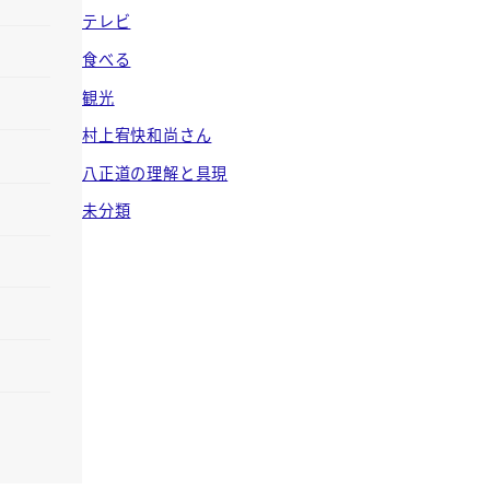
テレビ
食べる
観光
村上宥快和尚さん
八正道の理解と具現
未分類