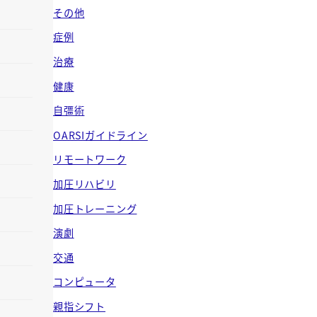
ブ
その他
症例
治療
健康
自彊術
OARSIガイドライン
リモートワーク
加圧リハビリ
加圧トレーニング
演劇
交通
コンピュータ
親指シフト