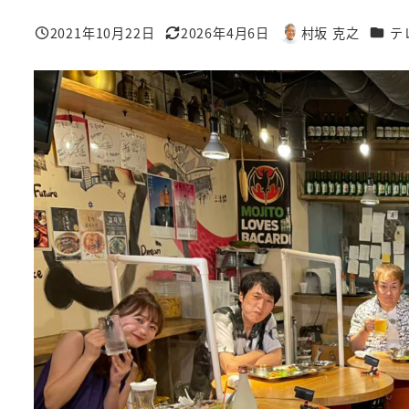
カテゴ
2021年10月22日
2026年4月6日
村坂 克之
テ
投稿日
更新日
著
者