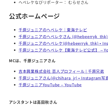
ヘベレケなびリポーター： むらせさん
公式ホームページ
千原ジュニアのヘベレケ｜東海テレビ
千原ジュニアのヘベレケさん (@hebeerryk_thk) / 
千原ジュニアのヘベレケ(@hebeerryk_thk) • I
千原ジュニアのヘベレケ【東海テレビ公式】 – You
MCは、千原ジュニアさん
吉本興業株式会社 芸人プロフィール | 千原兄弟
千原ジュニアさん(@chihara_jr) • Instagram
千原ジュニアYouTube – YouTube
アシスタントは高田秋さん