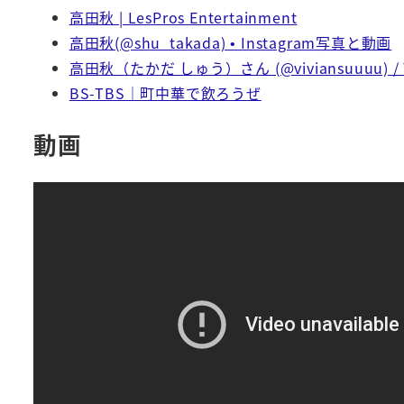
高田秋 | LesPros Entertainment
高田秋(@shu_takada) • Instagram写真と動画
高田秋（たかだ しゅう）さん (@viviansuuuu) / T
BS-TBS｜町中華で飲ろうぜ
動画