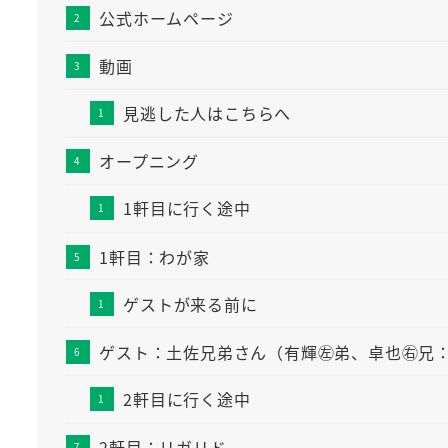
公式ホームページ
動画
見逃した人はこちらへ
オープニング
1軒目に行く途中
1軒目：わが家
ゲストが来る前に
ゲスト：土佐兄弟さん（有輝㊧弟、卓也㊨兄
2軒目に行く途中
2軒目：リガリド