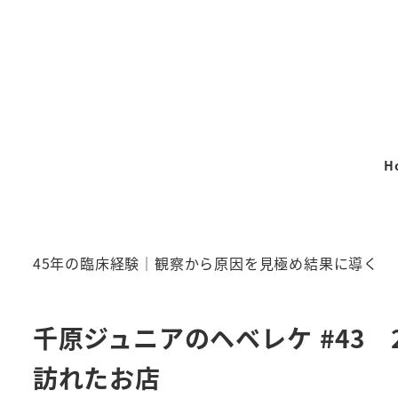
メ
イ
ン
コ
ン
テ
H
ン
ツ
へ
移
45年の臨床経験｜観察から原因を見極め結果に導く
動
千原ジュニアのヘベレケ #43 
訪れたお店