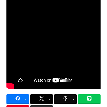
-
-
-