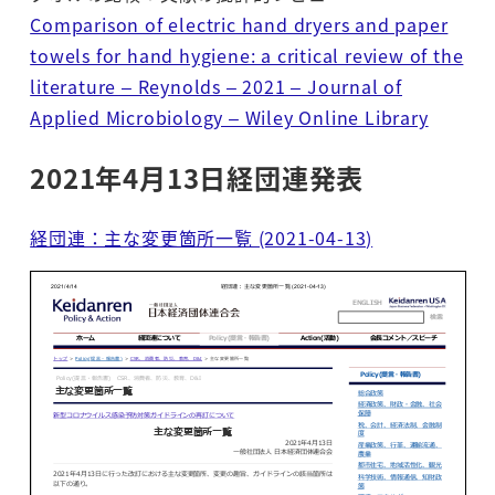
Comparison of electric hand dryers and paper
towels for hand hygiene: a critical review of the
literature – Reynolds – 2021 – Journal of
Applied Microbiology – Wiley Online Library
2021年4月13日経団連発表
経団連：主な変更箇所一覧 (2021-04-13)