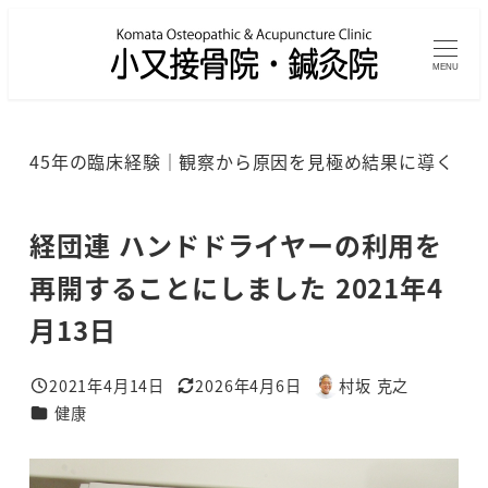
メ
イ
MENU
ン
コ
ン
45年の臨床経験｜観察から原因を見極め結果に導く
テ
ン
ツ
経団連 ハンドドライヤーの利用を
へ
再開することにしました 2021年4
移
月13日
動
2021年4月14日
2026年4月6日
村坂 克之
投稿日
更新日
著
カテゴリー
健康
者