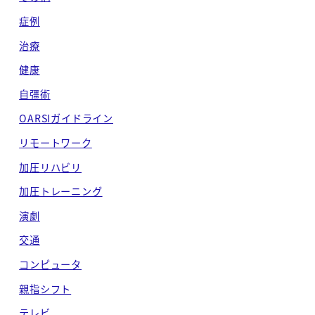
症例
治療
健康
自彊術
OARSIガイドライン
リモートワーク
加圧リハビリ
加圧トレーニング
演劇
交通
コンピュータ
親指シフト
テレビ