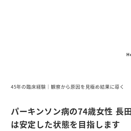
メ
イ
ン
コ
ン
テ
H
ン
ツ
へ
移
45年の臨床経験｜観察から原因を見極め結果に導く
動
パーキンソン病の74歳女性 
は安定した状態を目指します