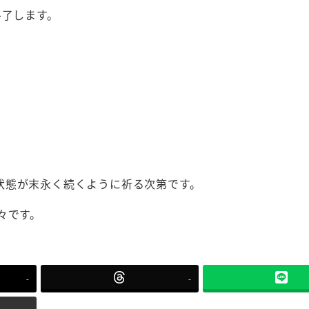
終了します。
状態が末永く続くように祈る次第です。
々です。
-
-