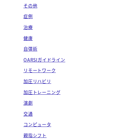
ブ
その他
症例
治療
健康
自彊術
OARSIガイドライン
リモートワーク
加圧リハビリ
加圧トレーニング
演劇
交通
コンピュータ
親指シフト