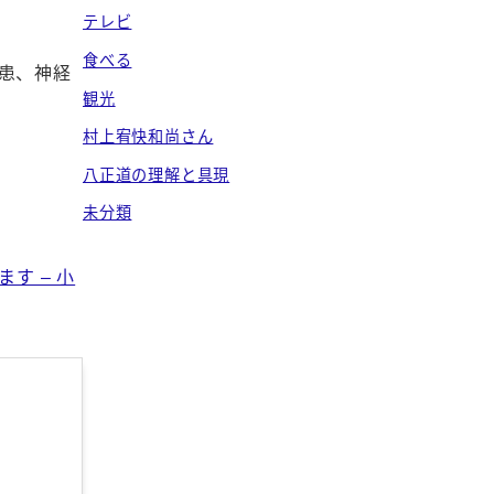
テレビ
食べる
患、神経
観光
村上宥快和尚さん
八正道の理解と具現
未分類
す – 小