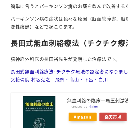
簡単に言うとパーキンソン病のお薬を飲んで改善する
パーキンソン病の症状は色々な原因（脳血管障害、脳
変性疾患）などで起こります。
長田式無血刺絡療法（チクチク療
脳神経外科医の長田裕先生が発明した治療法です。
長田式無血刺絡療法･チクチク療法の認定者になりまし
又接骨院 村坂克之 飛騨・高山・下呂・白川
無血刺絡の臨床―痛圧刺激
created by
Rinker
Amazon
楽天市場