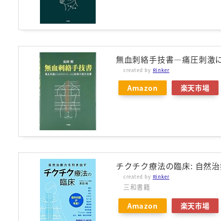
無血刺絡手技書―痛圧刺激
created by
Rinker
Amazon
楽天市場
チクチク療法の臨床: 自然
created by
Rinker
三和書籍
Amazon
楽天市場