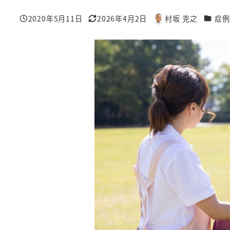
カテゴ
2020年5月11日
2026年4月2日
村坂 克之
症例
投稿日
更新日
著
者