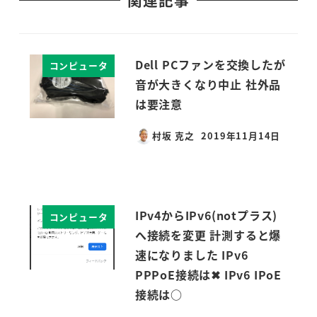
関連記事
Dell PCファンを交換したが
コンピュータ
音が大きくなり中止 社外品
は要注意
村坂 克之
2019年11月14日
投稿日
IPv4からIPv6(notプラス)
コンピュータ
へ接続を変更 計測すると爆
速になりました IPv6
PPPoE接続は✖ IPv6 IPoE
接続は○