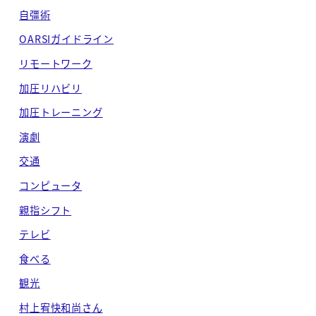
自彊術
OARSIガイドライン
リモートワーク
加圧リハビリ
加圧トレーニング
演劇
交通
コンピュータ
親指シフト
テレビ
食べる
観光
村上宥快和尚さん