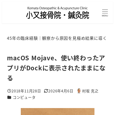
メ
イ
MENU
ン
コ
ン
45年の臨床経験｜観察から原因を見極め結果に導く
テ
ン
ツ
macOS Mojave、使い終わったア
へ
プリがDockに表示されたままにな
移
る
動
2018年11月28日
2026年4月6日
村坂 克之
投稿日
更新日
著
カテゴリー
コンピュータ
者