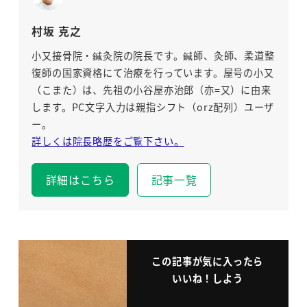
村坂 克之
小又接骨院・鍼灸院の院長です。鍼師、灸師、柔道整
復師の国家資格にて治療を行っています。屋号の小又
（こまた）は、先祖の小谷屋亦治郎（亦=又）に由来
します。PC文字入力は親指シフト（orz配列）ユーザ
ー。
詳しくは院長略歴をご覧下さい。
詳細はこちら
記事一覧
この記事が気に入ったら
いいね！しよう