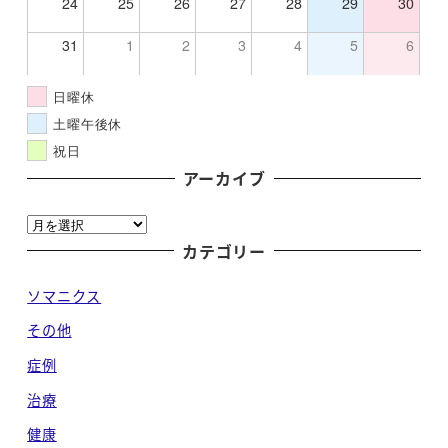
24
25
26
27
28
29
30
31
1
2
3
4
5
6
日曜休
土曜午後休
祝日
アーカイブ
ア
ー
カテゴリー
カ
ソマニクス
イ
ブ
その他
症例
治療
健康