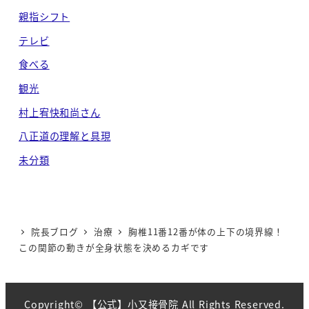
親指シフト
テレビ
食べる
観光
村上宥快和尚さん
八正道の理解と具現
未分類
院長ブログ
治療
胸椎11番12番が体の上下の境界線！
この関節の動きが全身状態を決めるカギです
Copyright© 【公式】小又接骨院 All Rights Reserved.