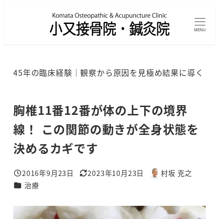
メ
イ
MENU
ン
コ
ン
45年の臨床経験｜観察から原因を見極め結果に導く
テ
ン
ツ
胸椎11番12番が体の上下の境界
へ
線！ この関節の動きが全身状態を
移
決めるカギです
動
2016年9月23日
2023年10月23日
村坂 克之
投稿日
更新日
著
カテゴリー
治療
者