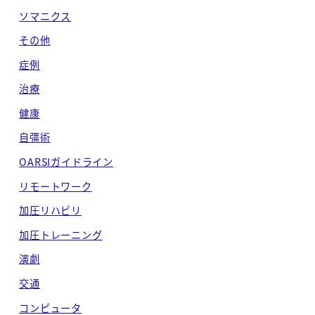
ソマニクス
イ
ブ
その他
症例
治療
健康
自彊術
OARSIガイドライン
リモートワーク
加圧リハビリ
加圧トレーニング
演劇
交通
コンピュータ