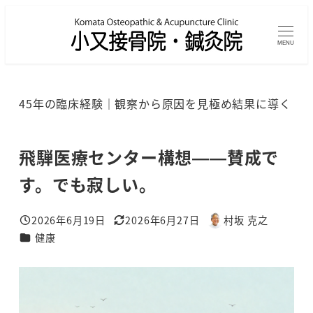
メ
イ
MENU
ン
コ
ン
45年の臨床経験｜観察から原因を見極め結果に導く
テ
ン
ツ
飛騨医療センター構想——賛成で
へ
す。でも寂しい。
移
動
2026年6月19日
2026年6月27日
村坂 克之
投稿日
更新日
著
カテゴリー
健康
者