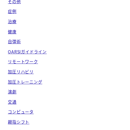
その他
症例
治療
健康
自彊術
OARSIガイドライン
リモートワーク
加圧リハビリ
加圧トレーニング
演劇
交通
コンピュータ
親指シフト