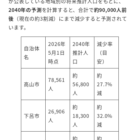
が公表している地域別の将来推計人口をもとに、
2040年の予測
を計算すると、合計で
約90,000人前
後
（現在の約3割減）にまで減少すると予測されて
います。
2026年
2040年
減少率
自治体
5月1日
推計人
（目
名
時点
口
安）
約
約
78,561
高山市
56,800
27.7%
人
人
減
約
約
26,906
下呂市
18,300
32.0%
人
人
減
約
約