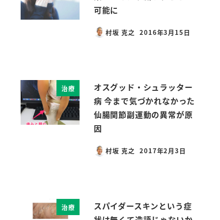
可能に
村坂 克之
2016年3月15日
投稿日
オスグッド・シュラッター
治療
病 今まで気づかれなかった
仙腸関節副運動の異常が原
因
村坂 克之
2017年2月3日
投稿日
スパイダースキンという症
治療
状は無くて造語じゃないか