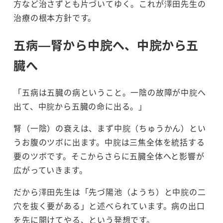
方など治さずとも片づいてゆく。これが澤田先生の
治療の根本方針です。
五病—腎から中脘へ、中脘から五
臓へ
「五病は五臓の病ということ。一陰の故障が中脘へ
出て、中脘から五臓の命に出る。」
腎（一陰）の衰えは、まず中脘（ちゅうかん）とい
うお腹のツボに出ます。中脘は三焦全体を統括する
要のツボです。そこからさらに五臓全体へと影響が
広がっていきます。
だから澤田先生は「先づ陽池（ようち）と中脘の二
穴を抜く要がある」と述べられています。病の出口
を先に開けてやる、という発想です。