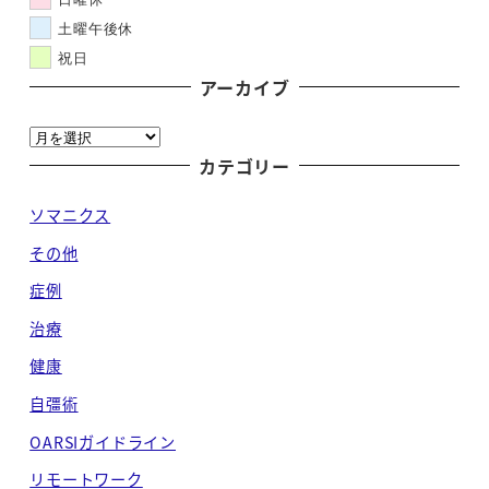
土曜午後休
祝日
アーカイブ
ア
ー
カテゴリー
カ
ソマニクス
イ
ブ
その他
症例
治療
健康
自彊術
OARSIガイドライン
リモートワーク