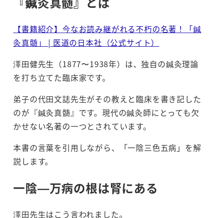
『鍼灸真髄』とは
【書籍紹介】今なお読み継がれる不朽の名著！「鍼
灸真髄」 | 医道の日本社（公式サイト）
澤田健先生（1877〜1938年）は、独自の鍼灸理論
を打ち立てた臨床家です。
弟子の代田文誌先生がその教えと臨床を書き記した
のが『鍼灸真髄』です。現代の鍼灸師にとっても欠
かせない名著の一つとされています。
本書の言葉を引用しながら、「一陰三色五病」を解
説します。
一陰—万病の根は腎にある
澤田先生はこう言われました。