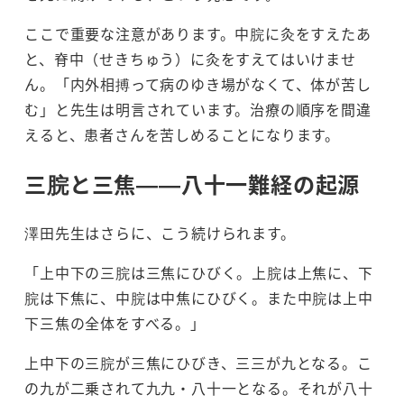
ここで重要な注意があります。中脘に灸をすえたあ
と、脊中（せきちゅう）に灸をすえてはいけませ
ん。「内外相搏って病のゆき場がなくて、体が苦し
む」と先生は明言されています。治療の順序を間違
えると、患者さんを苦しめることになります。
三脘と三焦——八十一難経の起源
澤田先生はさらに、こう続けられます。
「上中下の三脘は三焦にひびく。上脘は上焦に、下
脘は下焦に、中脘は中焦にひびく。また中脘は上中
下三焦の全体をすべる。」
上中下の三脘が三焦にひびき、三三が九となる。こ
の九が二乗されて九九・八十一となる。それが八十