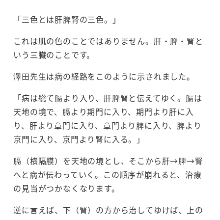
「三色とは肝脾腎の三色。」
これは肌の色のことではありません。肝・脾・腎と
いう三臓のことです。
澤田先生は病の経路をこのように示されました。
「病は総て膈より入り、肝脾腎と伝えてゆく。膈は
天地の境で、膈より期門に入り、期門より肝に入
り、肝より章門に入り、章門より脾に入り、脾より
京門に入り、京門より腎に入る。」
膈（横隔膜）を天地の境とし、そこから肝→脾→腎
へと病が伝わっていく。この順序が崩れると、治療
の見当がつかなくなります。
逆に言えば、下（腎）の方から治してゆけば、上の