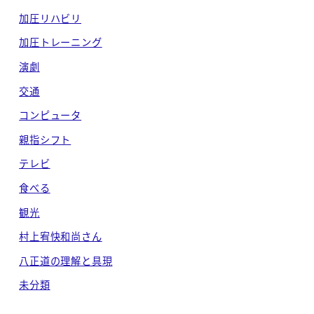
加圧リハビリ
加圧トレーニング
演劇
交通
コンピュータ
親指シフト
テレビ
食べる
観光
村上宥快和尚さん
八正道の理解と具現
未分類