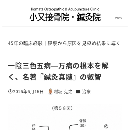
メ
イ
MENU
ン
コ
ン
45年の臨床経験｜観察から原因を見極め結果に導く
テ
ン
ツ
一陰三色五病—万病の根本を解
へ
く、名著『鍼灸真髄』の叡智
移
動
カテゴリー
2026年6月16日
村坂 克之
治療
投稿日
著
者