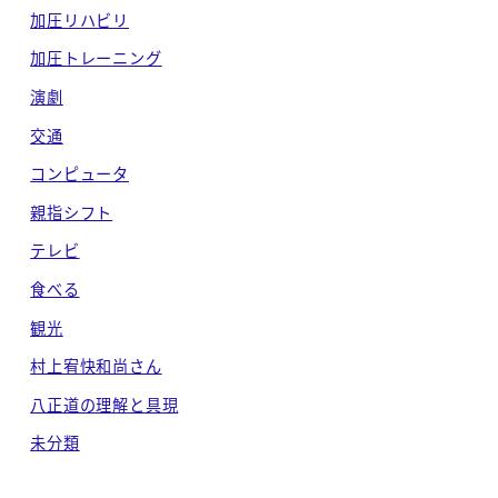
加圧リハビリ
加圧トレーニング
演劇
交通
コンピュータ
親指シフト
テレビ
食べる
観光
村上宥快和尚さん
八正道の理解と具現
未分類