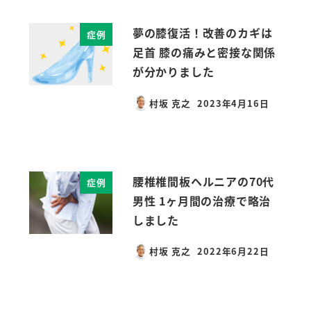
夢の膝復活！改善のカギは
症例
足首 膝の痛みと密接な関係
が分かりました
村坂 克之
2023年4月16日
投稿日
腰椎椎間板ヘルニアの70代
症例
男性 1ヶ月間の治療で略治
しました
村坂 克之
2022年6月22日
投稿日