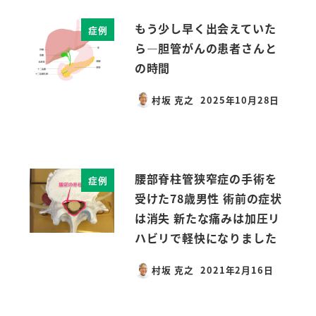
もう少し早く出会えていた
症例
ら―胆管がんの患者さんと
の時間
村坂 克之
2025年10月28日
投稿日
腰部脊柱管狭窄症の手術を
症例
受けた78歳男性 術前の症状
は消失 新たな痛みは加圧リ
ハビリで軽快になりました
村坂 克之
2021年2月16日
投稿日