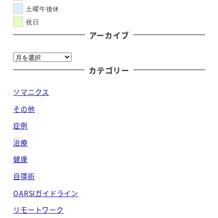
土曜午後休
祝日
アーカイブ
ア
ー
カテゴリー
カ
ソマニクス
イ
ブ
その他
症例
治療
健康
自彊術
OARSIガイドライン
リモートワーク