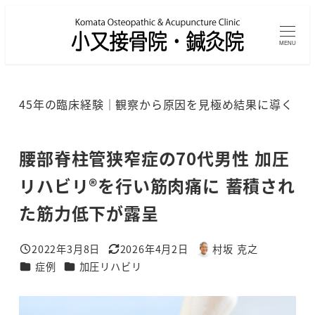
メ
イ
MENU
ン
コ
ン
45年の臨床経験｜観察から原因を見極め結果に導く
テ
ン
ツ
腰部脊柱管狭窄症の70代男性 加圧
へ
リハビリ®を行い筋肉痛に 蓄積され
移
た筋力低下が露呈
動
2022年3月8日
2026年4月2日
村坂 克之
投稿日
更新日
著
カテゴリー
カテゴリー
症例
加圧リハビリ
者