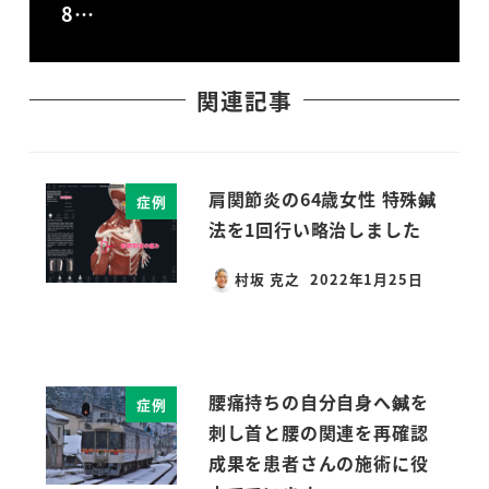
8…
関連記事
肩関節炎の64歳女性 特殊鍼
症例
法を1回行い略治しました
村坂 克之
2022年1月25日
投稿日
腰痛持ちの自分自身へ鍼を
症例
刺し首と腰の関連を再確認
成果を患者さんの施術に役