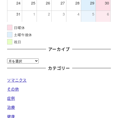
24
25
26
27
28
29
30
31
1
2
3
4
5
6
日曜休
土曜午後休
祝日
アーカイブ
ア
ー
カテゴリー
カ
ソマニクス
イ
ブ
その他
症例
治療
健康