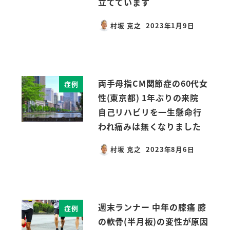
立てています
村坂 克之
2023年1月9日
投稿日
両手母指CM関節症の60代女
症例
性(東京都) 1年ぶりの来院
自己リハビリを一生懸命行
われ痛みは無くなりました
村坂 克之
2023年8月6日
投稿日
週末ランナー 中年の膝痛 膝
症例
の軟骨(半月板)の変性が原因