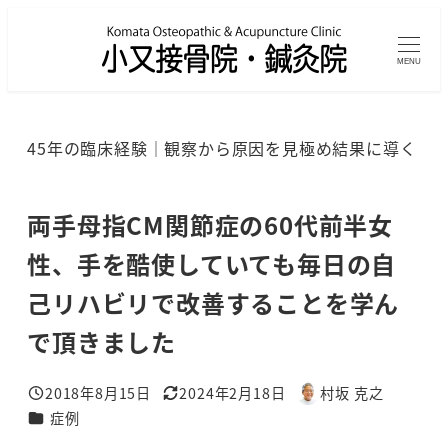
メ
イ
MENU
ン
コ
ン
45年の臨床経験｜観察から原因を見極め結果に導く
テ
ン
ツ
両手母指CM関節症の60代前半女
へ
性、手を酷使していても毎日の自
移
己リハビリで改善することを学ん
動
で頂きました
2018年8月15日
2024年2月18日
村坂 克之
投稿日
更新日
著
カテゴリー
症例
者