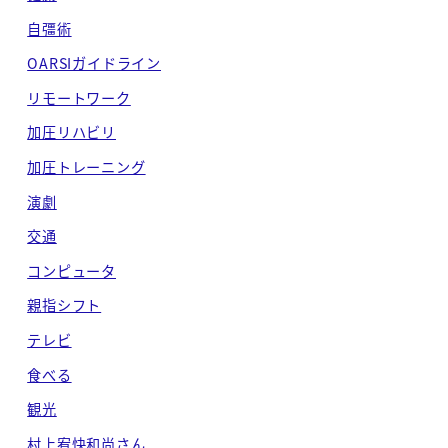
自彊術
OARSIガイドライン
リモートワーク
加圧リハビリ
加圧トレーニング
演劇
交通
コンピュータ
親指シフト
テレビ
食べる
観光
村上宥快和尚さん