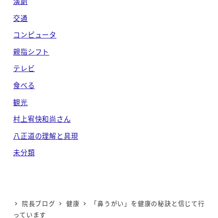
演劇
交通
コンピュータ
親指シフト
テレビ
食べる
観光
村上宥快和尚さん
八正道の理解と具現
未分類
院長ブログ
健康
「鼻うがい」を健康の秘訣と信じて行
っています