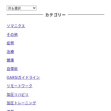
ア
ー
カテゴリー
カ
ソマニクス
イ
ブ
その他
症例
治療
健康
自彊術
OARSIガイドライン
リモートワーク
加圧リハビリ
加圧トレーニング