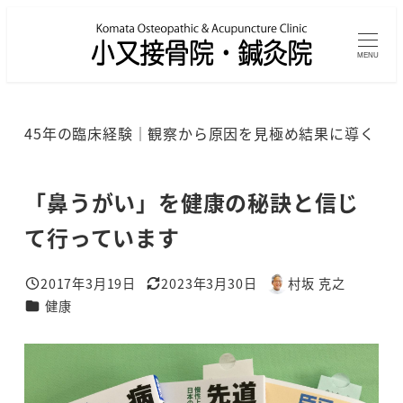
メ
イ
MENU
ン
コ
ン
45年の臨床経験｜観察から原因を見極め結果に導く
テ
ン
ツ
「鼻うがい」を健康の秘訣と信じ
へ
て行っています
移
動
2017年3月19日
2023年3月30日
村坂 克之
投稿日
更新日
著
カテゴリー
健康
者