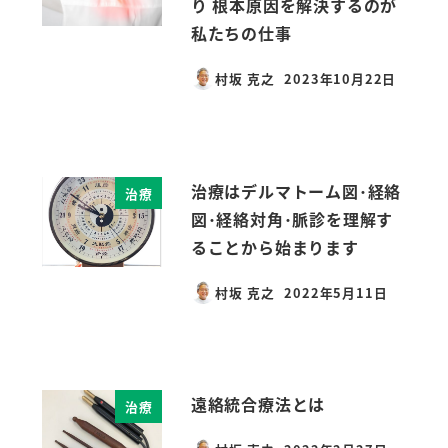
り 根本原因を解決するのが
私たちの仕事
村坂 克之
2023年10月22日
投稿日
治療はデルマトーム図･経絡
治療
図･経絡対角･脈診を理解す
ることから始まります
村坂 克之
2022年5月11日
投稿日
遠絡統合療法とは
治療