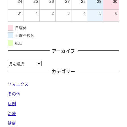
24
25
26
27
28
29
30
31
1
2
3
4
5
6
日曜休
土曜午後休
祝日
アーカイブ
ア
ー
カテゴリー
カ
ソマニクス
イ
ブ
その他
症例
治療
健康