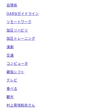
自彊術
OARSIガイドライン
リモートワーク
加圧リハビリ
加圧トレーニング
演劇
交通
コンピュータ
親指シフト
テレビ
食べる
観光
村上宥快和尚さん