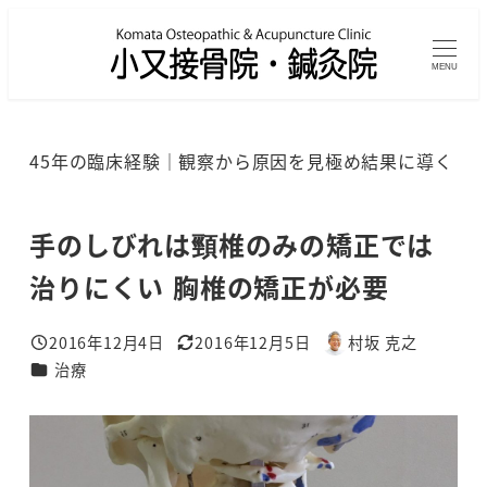
メ
イ
MENU
ン
コ
ン
45年の臨床経験｜観察から原因を見極め結果に導く
テ
ン
ツ
手のしびれは頸椎のみの矯正では
へ
治りにくい 胸椎の矯正が必要
移
動
2016年12月4日
2016年12月5日
村坂 克之
投稿日
更新日
著
カテゴリー
治療
者