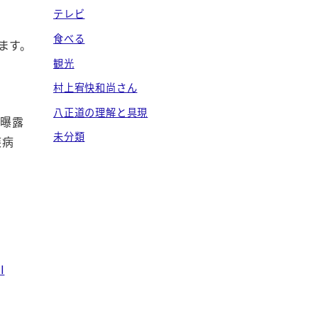
テレビ
食べる
ます。
観光
村上宥快和尚さん
八正道の理解と具現
に曝露
未分類
疾病
I