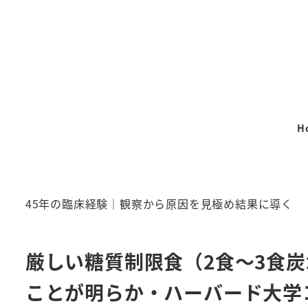
メ
イ
ン
コ
ン
テ
H
ン
ツ
へ
移
45年の臨床経験｜観察から原因を見極め結果に導く
動
厳しい糖質制限食（2食～3食
ことが明らか・ハーバード大学