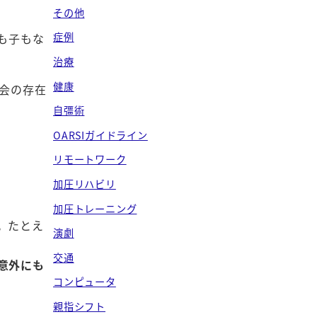
ブ
その他
症例
も子もな
治療
健康
会の存在
自彊術
OARSIガイドライン
リモートワーク
加圧リハビリ
加圧トレーニング
。たとえ
演劇
交通
意外にも
コンピュータ
親指シフト