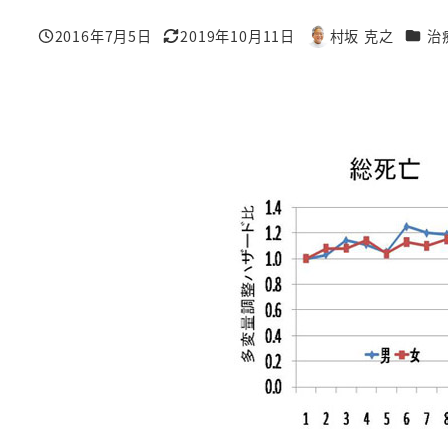
カテゴ
2016年7月5日
2019年10月11日
村坂 克之
治
投稿日
更新日
著
者