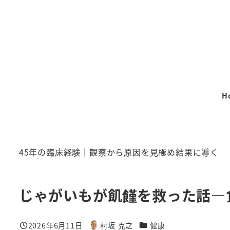
メ
イ
ン
コ
ン
テ
H
ン
ツ
へ
移
45年の臨床経験｜観察から原因を見極め結果に導く
動
じゃがいもが飢饉を救った話―
カテゴリー
2026年6月11日
村坂 克之
健康