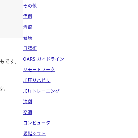
ブ
その他
症例
治療
健康
自彊術
OARSIガイドライン
もです。
リモートワーク
加圧リハビリ
す。
加圧トレーニング
演劇
交通
コンピュータ
親指シフト