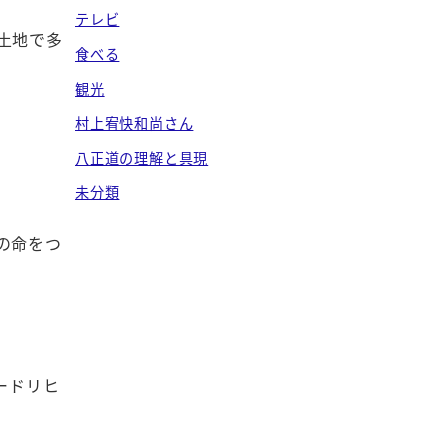
テレビ
土地で多
食べる
観光
村上宥快和尚さん
八正道の理解と具現
未分類
の命をつ
ードリヒ