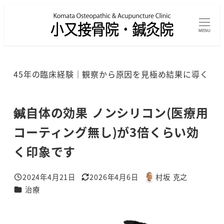
メ
イ
MENU
ン
コ
ン
45年の臨床経験｜観察から原因を見極め結果に導く
テ
ン
ツ
鍼自体の効果 ノンシリコン(医療用
へ
コーティング無し)が3倍くらい効
移
く印象です
動
2024年4月21日
2026年4月6日
村坂 克之
投稿日
更新日
著
カテゴリー
治療
者