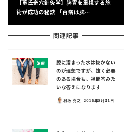
【董氏奇穴針灸学】脾胃を重視する施
術が成功の秘訣 「百病は脾…
関連記事
膝に溜まった水は抜かない
治療
のが理想ですが、抜く必要
のある場合も、禅問答みた
いな答えになります
村坂 克之
2016年8月31日
投稿日