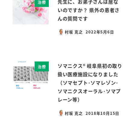
先生に、お弟子さんは居な
治療
いのですか？ 県外の患者さ
んの質問です
村坂 克之
2022年5月6日
投稿日
ソマニクス® 岐阜県初の取り
治療
扱い医療施設になりました
（ソマセプト･ソマレゾン･
ソマニクスオーラル･ソマプ
レーン等）
村坂 克之
2018年10月15日
投稿日