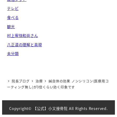
テレビ
食べる
観光
村上宥快和尚さん
八正道の理解と具現
未分類
院長ブログ
治療
鍼自体の効果 ノンシリコン(医療用コ
ーティング無し)が3倍くらい効く印象です
Copyright© 【公式】小又接骨院 All Rights Reserved.