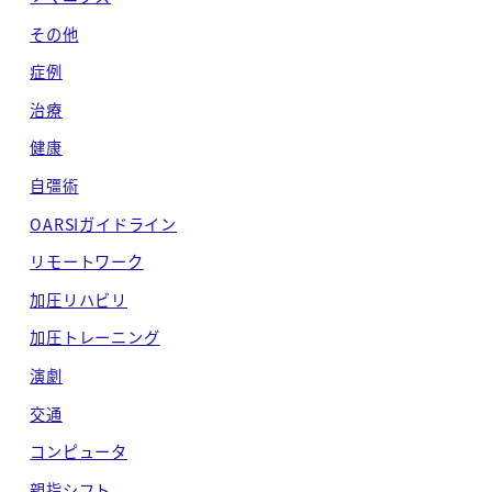
ブ
その他
症例
治療
健康
自彊術
OARSIガイドライン
リモートワーク
加圧リハビリ
加圧トレーニング
演劇
交通
コンピュータ
親指シフト