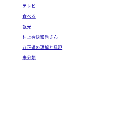
テレビ
食べる
観光
村上宥快和尚さん
八正道の理解と具現
未分類