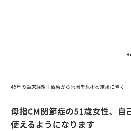
メ
イ
ン
コ
ン
テ
H
ン
ツ
へ
移
45年の臨床経験｜観察から原因を見極め結果に導く
動
母指CM関節症の51歳女性、
使えるようになります