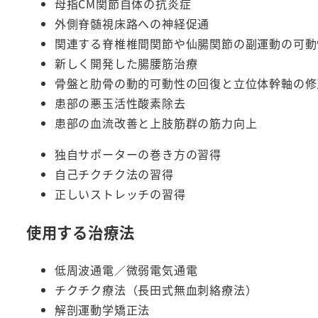
母指CM関節自体の抗炎症
外側脊髄視床路への神経促通
関連する脊椎椎間関節や仙腸関節の副運動の可動
新しく開発した腸腰筋治療
骨盤と肋骨の動的可動性の回復と立位体幹軸の修
患部の悪玉活性酸素除去
患部の血流改善と上肢筋群の筋力向上
独自サポーターの巻き方の習得
自己チクチク法の習得
正しいストレッチの習得
使用する治療法
低周波通電／微弱電気通電
チクチク療法（長田式無血刺絡療法）
解剖運動学矯正法