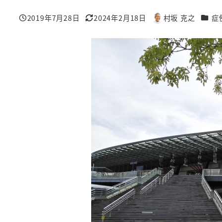
カテゴ
2019年7月28日
2024年2月18日
村坂 克之
症
投稿日
更新日
著
者