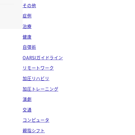
ブ
その他
症例
治療
健康
自彊術
OARSIガイドライン
リモートワーク
加圧リハビリ
加圧トレーニング
演劇
交通
コンピュータ
親指シフト