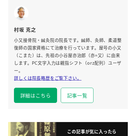
村坂 克之
小又接骨院・鍼灸院の院長です。鍼師、灸師、柔道整
復師の国家資格にて治療を行っています。屋号の小又
（こまた）は、先祖の小谷屋亦治郎（亦=又）に由来
します。PC文字入力は親指シフト（orz配列）ユーザ
ー。
詳しくは院長略歴をご覧下さい。
詳細はこちら
記事一覧
この記事が気に入ったら