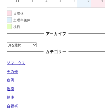
31
1
2
3
4
5
6
日曜休
土曜午後休
祝日
アーカイブ
ア
ー
カテゴリー
カ
ソマニクス
イ
ブ
その他
症例
治療
健康
自彊術