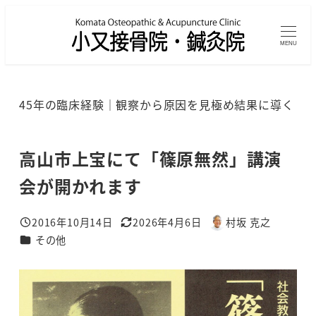
メ
イ
MENU
ン
コ
ン
45年の臨床経験｜観察から原因を見極め結果に導く
テ
ン
ツ
高山市上宝にて「篠原無然」講演
へ
会が開かれます
移
動
2016年10月14日
2026年4月6日
村坂 克之
投稿日
更新日
著
カテゴリー
その他
者