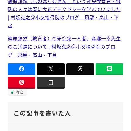
篠原無然（しのはらむぜん）という社会教育者・飛
騨の人々は既に大正デモクラシーを学んでいました
| 村坂克之＠小又接骨院のブログ 飛騨・高山・下
呂
篠原無然（教育者）の研究第一人者、森瀬一幸先生
のご活躍について | 村坂克之＠小又接骨院のブロ
グ 飛騨・高山・下呂
-
-
-
教育
この記事を書いた人