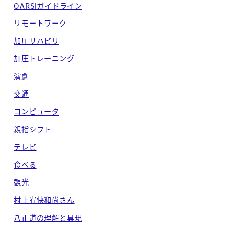
OARSIガイドライン
リモートワーク
加圧リハビリ
加圧トレーニング
演劇
交通
コンピュータ
親指シフト
テレビ
食べる
観光
村上宥快和尚さん
八正道の理解と具現