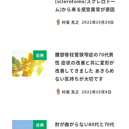
(sclerotome/スクレロトー
ム)から来る感覚異常が原因
村坂 克之
2022年10月20日
投稿日
腰部脊柱管狭窄症の70代男
症例
性 症状の改善と共に変形が
改善してきました あきらめ
ない気持ちが大切です
村坂 克之
2022年10月8日
投稿日
肘が曲がらない80代と70代
症例