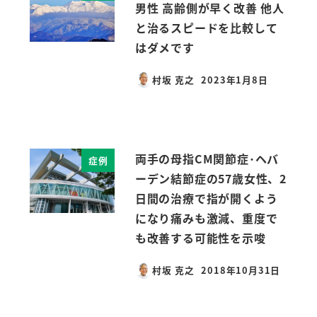
男性 高齢側が早く改善 他人
と治るスピードを比較して
はダメです
村坂 克之
2023年1月8日
投稿日
両手の母指CM関節症･ヘバ
症例
ーデン結節症の57歳女性、2
日間の治療で指が開くよう
になり痛みも激減、重度で
も改善する可能性を示唆
村坂 克之
2018年10月31日
投稿日