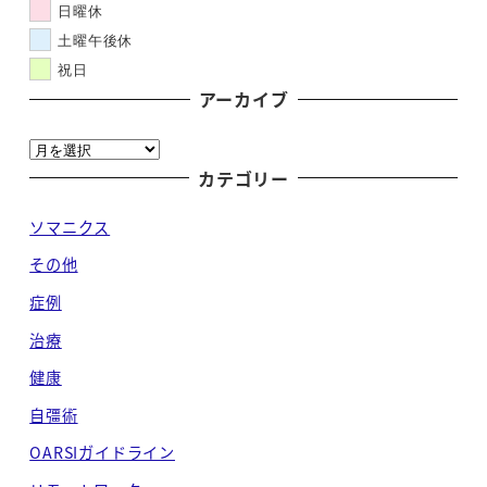
日曜休
土曜午後休
祝日
アーカイブ
ア
ー
カテゴリー
カ
ソマニクス
イ
ブ
その他
症例
治療
健康
自彊術
OARSIガイドライン