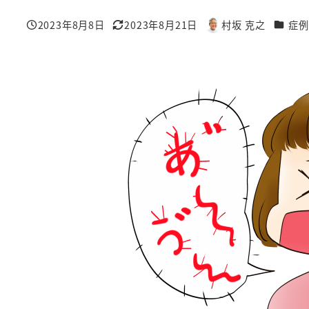
カテゴ
2023年8月8日
2023年8月21日
村坂 克之
症例
投稿日
更新日
著
者