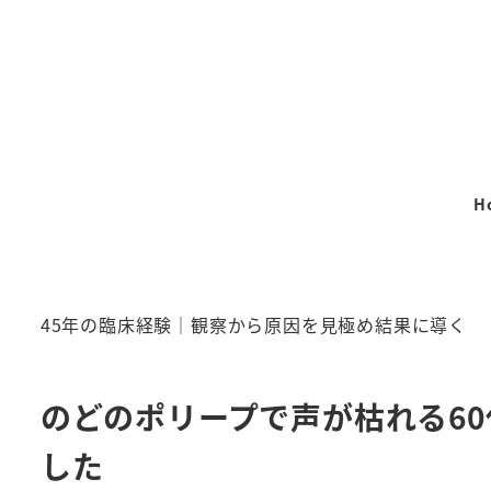
メ
イ
ン
コ
ン
テ
H
ン
ツ
へ
移
45年の臨床経験｜観察から原因を見極め結果に導く
動
のどのポリープで声が枯れる6
した