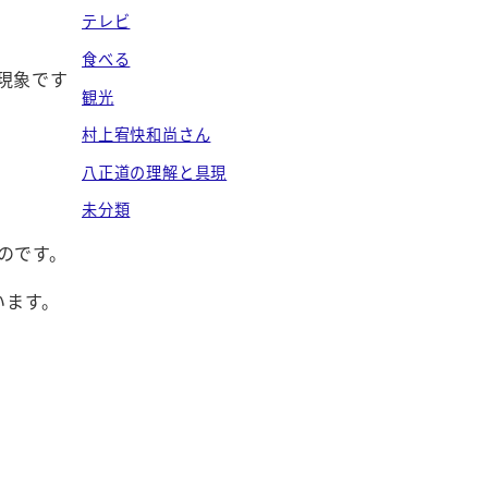
テレビ
食べる
現象です
観光
村上宥快和尚さん
八正道の理解と具現
未分類
のです。
います。