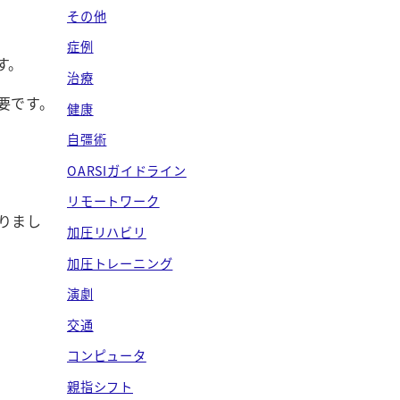
ブ
その他
症例
す。
治療
要です。
健康
自彊術
OARSIガイドライン
リモートワーク
りまし
加圧リハビリ
加圧トレーニング
演劇
交通
コンピュータ
親指シフト