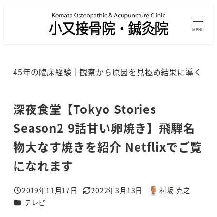
メ
イ
MENU
ン
コ
ン
45年の臨床経験｜観察から原因を見極め結果に導く
テ
ン
ツ
深夜食堂【Tokyo Stories
へ
Season2 9話甘い卵焼き】飛騨名
移
物大なす焼きを紹介 Netflixでご覧
動
になれます
2019年11月17日
2022年3月13日
村坂 克之
投稿日
更新日
著
カテゴリー
テレビ
者