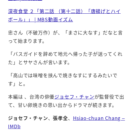
深夜食堂 ２「第二話 （第十二話）「唐揚げとハイ
ボール」」 | MBS動画イズム
忠さん（不破万作）が、「まさに大なす」だなと言
って始まります。
「バスガイドを辞めて地元へ帰った子が送ってくれ
た」とサヤさんが言います。
「高山では味噌を挟んで焼きなすにするみたいで
す」と。
本編は 、台湾の俳優
ジョセフ・チャン
が監督役で出
て、甘い卵焼きの思い出からドラマが続きます。
ジョセフ・チャン
、
張孝全
、
Hsiao-chuan Chang –
IMDb