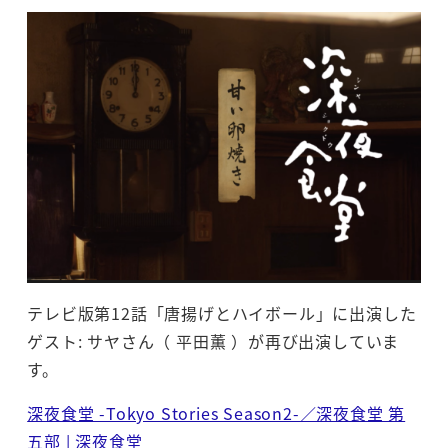
テレビ版第12話「唐揚げとハイボール」に出演した
ゲスト: サヤさん（ 平田薫 ）が再び出演していま
す。
深夜食堂 -Tokyo Stories Season2-／深夜食堂 第
五部 | 深夜食堂