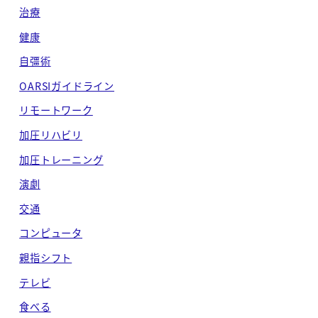
治療
健康
自彊術
OARSIガイドライン
リモートワーク
加圧リハビリ
加圧トレーニング
演劇
交通
コンピュータ
親指シフト
テレビ
食べる