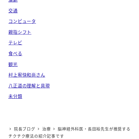
交通
コンピュータ
親指シフト
テレビ
食べる
観光
村上宥快和尚さん
八正道の理解と具現
未分類
院長ブログ
治療
脳神経外科医・長田裕先生が推奨する
チクチク療法の紹介記事です