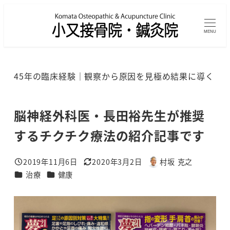
メ
イ
MENU
ン
コ
ン
45年の臨床経験｜観察から原因を見極め結果に導く
テ
ン
ツ
脳神経外科医・長田裕先生が推奨
へ
するチクチク療法の紹介記事です
移
動
2019年11月6日
2020年3月2日
村坂 克之
投稿日
更新日
著
カテゴリー
カテゴリー
治療
健康
者