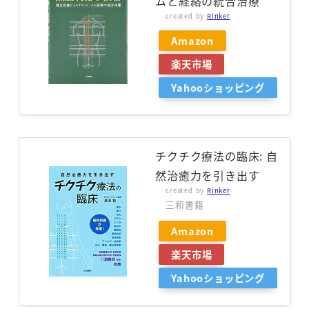
ムと経絡の統合治療
created by
Rinker
Amazon
楽天市場
Yahooショッピング
チクチク療法の臨床: 自
然治癒力を引き出す
created by
Rinker
三和書籍
Amazon
楽天市場
Yahooショッピング