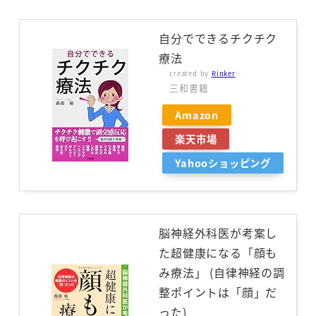
自分でできるチクチク
療法
created by
Rinker
三和書籍
Amazon
楽天市場
Yahooショッピング
脳神経外科医が考案し
た超健康になる「顔も
み療法」 (自律神経の調
整ポイントは「顔」だ
った)