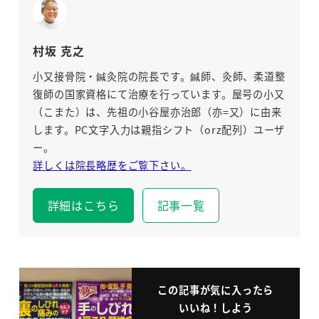
村坂 克之
小又接骨院・鍼灸院の院長です。鍼師、灸師、柔道整
復師の国家資格にて治療を行っています。屋号の小又
（こまた）は、先祖の小谷屋亦治郎（亦=又）に由来
します。PC文字入力は親指シフト（orz配列）ユーザ
ー。
詳しくは院長略歴をご覧下さい。
詳細はこちら
記事一覧
この記事が気に入ったら
いいね！しよう