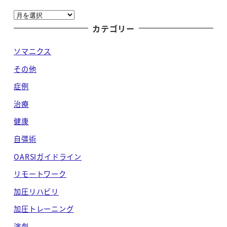
ア
ー
カテゴリー
カ
ソマニクス
イ
ブ
その他
症例
治療
健康
自彊術
OARSIガイドライン
リモートワーク
加圧リハビリ
加圧トレーニング
演劇