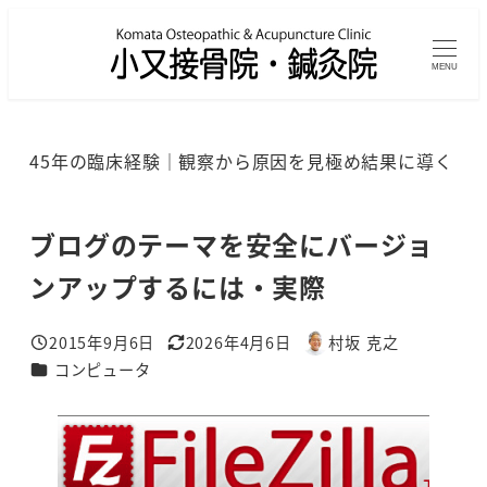
メ
イ
MENU
ン
コ
ン
45年の臨床経験｜観察から原因を見極め結果に導く
テ
ン
ツ
ブログのテーマを安全にバージョ
へ
ンアップするには・実際
移
動
2015年9月6日
2026年4月6日
村坂 克之
投稿日
更新日
著
カテゴリー
コンピュータ
者