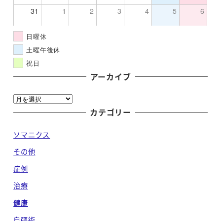
31
1
2
3
4
5
6
日曜休
土曜午後休
祝日
アーカイブ
ア
ー
カテゴリー
カ
ソマニクス
イ
ブ
その他
症例
治療
健康
自彊術