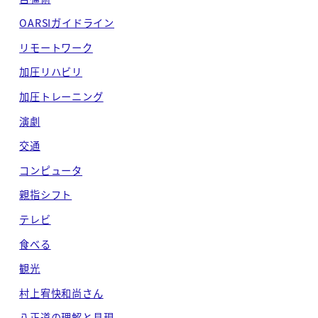
OARSIガイドライン
リモートワーク
加圧リハビリ
加圧トレーニング
演劇
交通
コンピュータ
親指シフト
テレビ
食べる
観光
村上宥快和尚さん
八正道の理解と具現