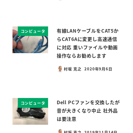
投稿日
有線LANケーブルをCAT5か
コンピュータ
らCAT6Aに変更し高速通信
に対応 重いファイルや動画
操作ならお勧めします
村坂 克之
2020年9月6日
投稿日
Dell PCファンを交換したが
コンピュータ
音が大きくなり中止 社外品
は要注意
村坂 克之
2019年11月14日