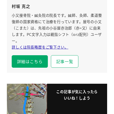
村坂 克之
小又接骨院・鍼灸院の院長です。鍼師、灸師、柔道整
復師の国家資格にて治療を行っています。屋号の小又
（こまた）は、先祖の小谷屋亦治郎（亦=又）に由来
します。PC文字入力は親指シフト（orz配列）ユーザ
ー。
詳しくは院長略歴をご覧下さい。
詳細はこちら
記事一覧
この記事が気に入ったら
いいね！しよう