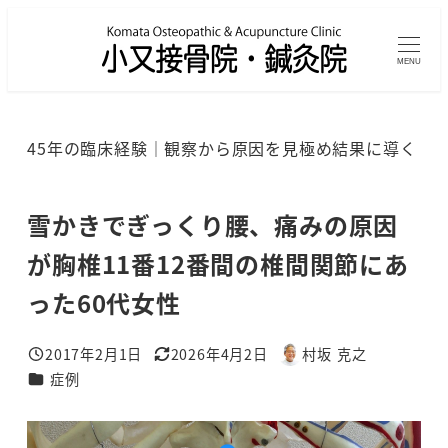
メ
イ
MENU
ン
コ
ン
45年の臨床経験｜観察から原因を見極め結果に導く
テ
ン
ツ
雪かきでぎっくり腰、痛みの原因
へ
が胸椎11番12番間の椎間関節にあ
移
った60代女性
動
2017年2月1日
2026年4月2日
村坂 克之
投稿日
更新日
著
カテゴリー
症例
者