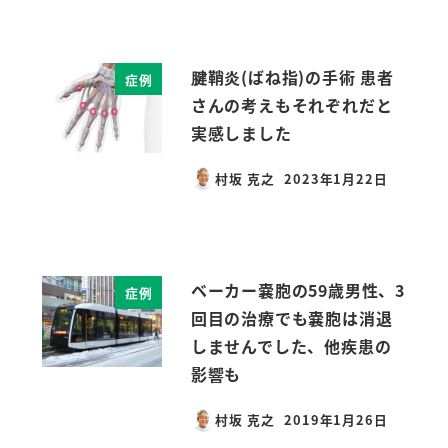
腱鞘炎(ばね指)の手術 患者
症例
さんの考えもそれぞれだと
実感しました
村坂 克之
2023年1月22日
投稿日
ベーカー嚢胞の59歳男性、3
症例
回目の治療でも嚢胞は消退
しませんでした、他疾患の
影響も
村坂 克之
2019年1月26日
投稿日