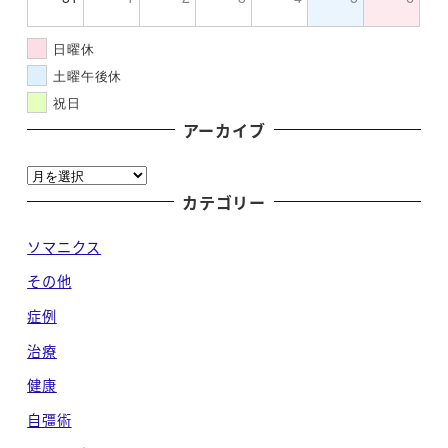
日曜休
土曜午後休
祝日
アーカイブ
ア
ー
カテゴリー
カ
ソマニクス
イ
ブ
その他
症例
治療
健康
自彊術