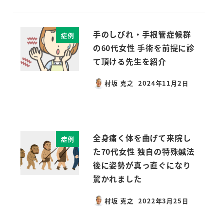
手のしびれ・手根管症候群
症例
の60代女性 手術を前提に診
て頂ける先生を紹介
村坂 克之
2024年11月2日
投稿日
全身痛く体を曲げて来院し
症例
た70代女性 独自の特殊鍼法
後に姿勢が真っ直ぐになり
驚かれました
村坂 克之
2022年3月25日
投稿日