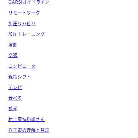
OARSIガイドライン
リモートワーク
加圧リハビリ
加圧トレーニング
演劇
交通
コンピュータ
親指シフト
テレビ
食べる
観光
村上宥快和尚さん
八正道の理解と具現