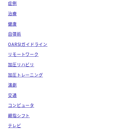
症例
治療
健康
自彊術
OARSIガイドライン
リモートワーク
加圧リハビリ
加圧トレーニング
演劇
交通
コンピュータ
親指シフト
テレビ