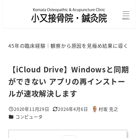
メ
イ
MENU
ン
コ
ン
45年の臨床経験｜観察から原因を見極め結果に導く
テ
ン
ツ
【iCloud Drive】Windowsと同期
へ
ができない アプリの再インストー
移
ルが速攻解決します
動
2020年11月29日
2026年4月6日
村坂 克之
投稿日
更新日
著
カテゴリー
コンピュータ
者