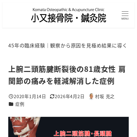
メ
イ
MENU
ン
コ
ン
45年の臨床経験｜観察から原因を見極め結果に導く
テ
ン
ツ
上腕二頭筋腱断裂後の81歳女性 肩
へ
関節の痛みを軽減解消した症例
移
動
2020年1月14日
2026年4月2日
村坂 克之
投稿日
更新日
著
カテゴリー
症例
者