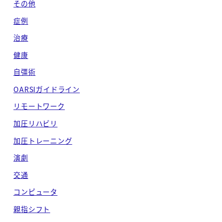
その他
症例
治療
健康
自彊術
OARSIガイドライン
リモートワーク
加圧リハビリ
加圧トレーニング
演劇
交通
コンピュータ
親指シフト