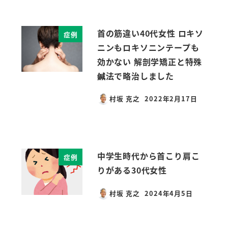
首の筋違い40代女性 ロキソ
症例
ニンもロキソニンテープも
効かない 解剖学矯正と特殊
鍼法で略治しました
村坂 克之
2022年2月17日
投稿日
中学生時代から首こり肩こ
症例
りがある30代女性
村坂 克之
2024年4月5日
投稿日