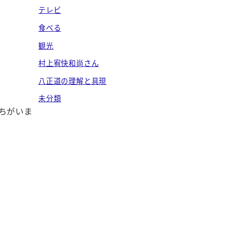
テレビ
食べる
観光
村上宥快和尚さん
八正道の理解と具現
未分類
ちがいま