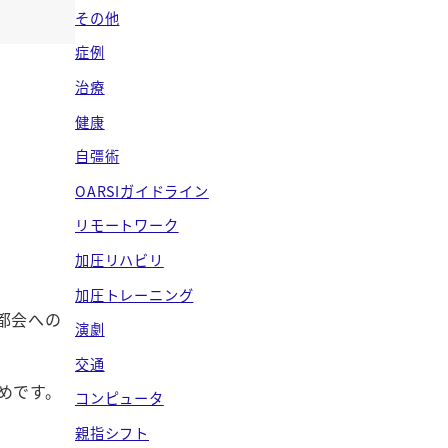
ブ
その他
症例
治療
健康
自彊術
OARSIガイドライン
リモートワーク
加圧リハビリ
加圧トレーニング
都会への
演劇
交通
めです。
コンピュータ
親指シフト