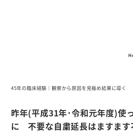
メ
イ
ン
コ
ン
テ
H
ン
ツ
へ
移
45年の臨床経験｜観察から原因を見極め結果に導く
動
昨年(平成31年･令和元年度)
に 不要な自粛延長はますます