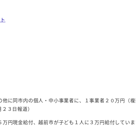
イト
の他に同市内の個人・中小事業者に、１事業者２０万円（複
月２３日報道）
６万円現金給付、越前市が子ども１人に３万円給付していま