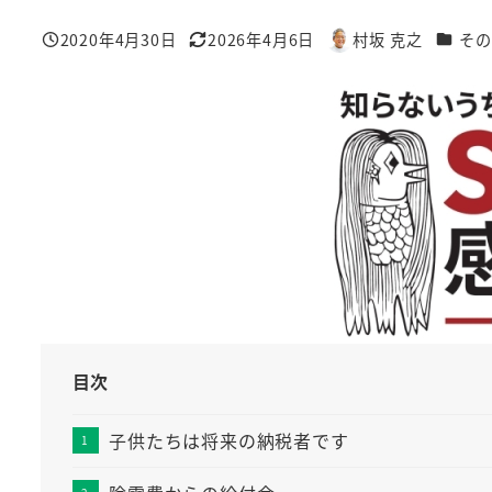
カテゴ
2020年4月30日
2026年4月6日
村坂 克之
その
投稿日
更新日
著
者
目次
子供たちは将来の納税者です