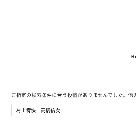
メ
イ
ン
コ
ン
テ
H
ン
ツ
へ
移
動
ご指定の検索条件に合う投稿がありませんでした。他
検
索