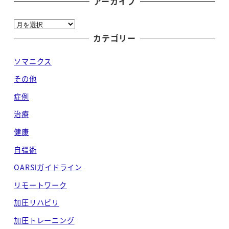
アーカイブ
ア
ー
カテゴリー
カ
ソマニクス
イ
ブ
その他
症例
治療
健康
自彊術
OARSIガイドライン
リモートワーク
加圧リハビリ
加圧トレーニング