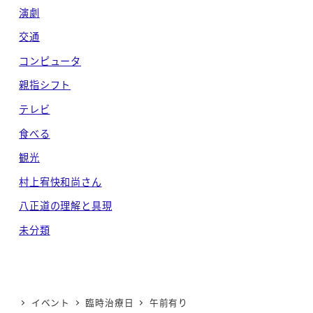
演劇
交通
コンピュータ
親指シフト
テレビ
食べる
観光
村上宥快和尚さん
八正道の理解と具現
未分類
イベント
臨時治療日
午前有り