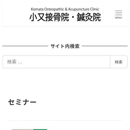
メ
イ
MENU
ン
コ
ン
サイト内検索
テ
ン
検
ツ
検索
索
へ
移
動
セミナー