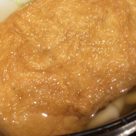
メ
イ
ン
コ
ン
テ
ン
ツ
へ
移
動